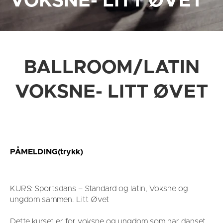
VOKSNE- LITT ØVET
BALLROOM/LATIN
VOKSNE- LITT ØVET
PÅMELDING(trykk)
KURS: Sportsdans – Standard og latin, Voksne og
ungdom sammen. Litt Øvet
Dette kurset er for voksne og ungdom som har danset