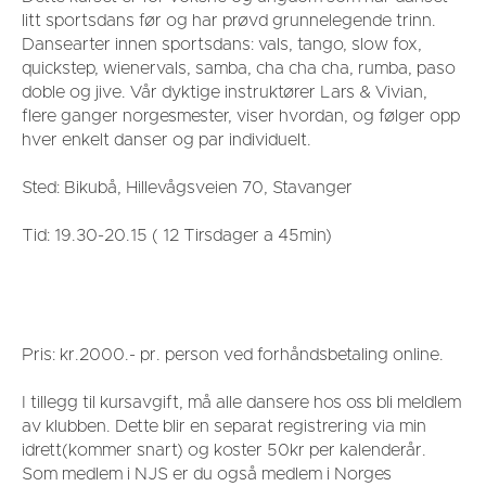
litt sportsdans før og har prøvd grunnelegende trinn.
Dansearter innen sportsdans: vals, tango, slow fox,
quickstep, wienervals, samba, cha cha cha, rumba, paso
doble og jive. Vår dyktige instruktører Lars & Vivian,
flere ganger norgesmester, viser hvordan, og følger opp
hver enkelt danser og par individuelt.
Sted: Bikubå, Hillevågsveien 70, Stavanger
Tid: 19.30-20.15 ( 12 Tirsdager a 45min)
Pris: kr.2000.- pr. person ved forhåndsbetaling online.
I tillegg til kursavgift, må alle dansere hos oss bli meldlem
av klubben. Dette blir en separat registrering via min
idrett(kommer snart) og koster 50kr per kalenderår.
Som medlem i NJS er du også medlem i Norges