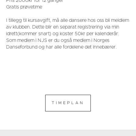
Pris 2000kr for 12 ganger
Gratis prøvetime
I tillegg til kursavgift, må alle dansere hos oss bli meldlem
av klubben. Dette blir en separat registrering via min
idrett(kommer snart) og koster 50kr per kalenderår.
Som medlem i NJS er du også medlem i Norges
Danseforbund og har alle fordelene det innebærer.