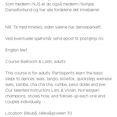
Som medlem i NJS er du også medlem i Norges
Danseforbund og har alle fordelene det innebærer.
NB: Ta med innesko, siden salene har danseparkett.
Ved eventuelle spørsmål: send epost til: post@njs.no
English text:
Course: Ballroom & Latin, adults
This course is for adults. Partisipants learn the basic
steps to dances: wals, tango, slowfox, quickstep, wienese
wals, samba, cha cha cha, rumba, paso doble and jive.
Our talented instructors Lars & Vivian, Norwegian
champions, shows how, and follows up each one and
couples individually.
Location: Bikubå, Hillevågsveien 70