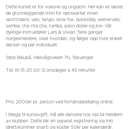
Dette kurset er for voksne og ungdom. Her kan en læres
de grunnleggende trinn for dansearter innen
sportsdans: vals, tango, slow fox, quickstep, wienervals,
samba, cha cha cha, rumba, paso doble og jive. Vår
dyktige instruktører Lars & Vivian, flere ganger
norgesmestere, viser hvordan, og følger opp hver enkelt
danser og par individuelt.
Sted: Bikubå, Hillevågsveien 70, Stavanger
Tid: 19.15-20.00 12 onsdager a 45 minutter
Pris: 2000kr pr. person ved forhåndsbetaling online.
I tillegg til kursavgift, må alle dansere hos oss bli meldlem
av klubben. Dette blir en separat registrering via min
idrett(kommer snart) og koster 50kr per kalenderår.