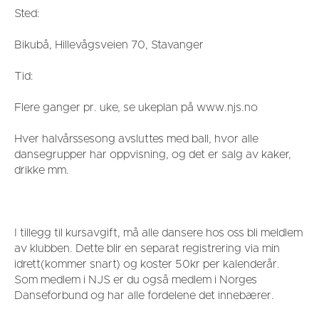
Sted:
Bikubå, Hillevågsveien 70, Stavanger
Tid:
Flere ganger pr. uke, se ukeplan på www.njs.no
Hver halvårssesong avsluttes med ball, hvor alle
dansegrupper har oppvisning, og det er salg av kaker,
drikke mm.
I tillegg til kursavgift, må alle dansere hos oss bli meldlem
av klubben. Dette blir en separat registrering via min
idrett(kommer snart) og koster 50kr per kalenderår.
Som medlem i NJS er du også medlem i Norges
Danseforbund og har alle fordelene det innebærer.